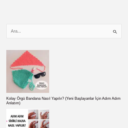
Farkları
Tablosu
S
e
a
r
c
h
f
o
r
Kolay Örgü Bandana Nasıl Yapılır? (Yeni Başlayanlar İçin Adım Adım
:
Anlatım)