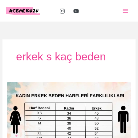
İçeriğe
atla
erkek s kaç beden