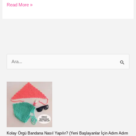
Kırlent
Read More »
Kılıfı
Dikimi:
❤
Ev
Dekorasyona
Renk
Kat!
S
Kırlentini
e
Yap!
a
r
c
h
f
o
r
Kolay Örgü Bandana Nasıl Yapılır? (Yeni Başlayanlar İçin Adım Adım