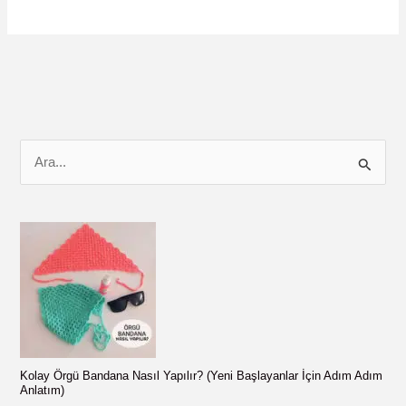
Cüzdan
Dikimi
Nasıl
Yapılır?
Küçük
Kumaş
Kartlık
S
Yapımı!
e
a
r
c
h
f
o
r
Kolay Örgü Bandana Nasıl Yapılır? (Yeni Başlayanlar İçin Adım Adım
:
Anlatım)