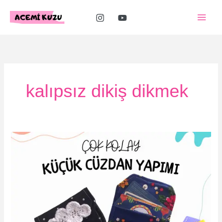
İçeriğe
atla
kalıpsız dikiş dikmek