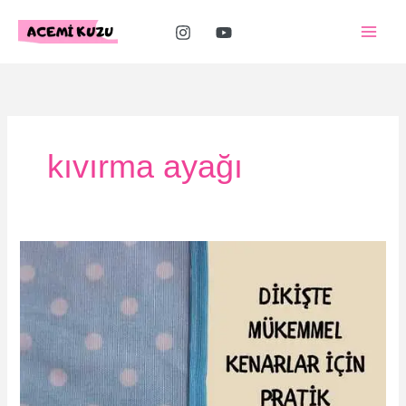
İçeriğe
atla
kıvırma ayağı