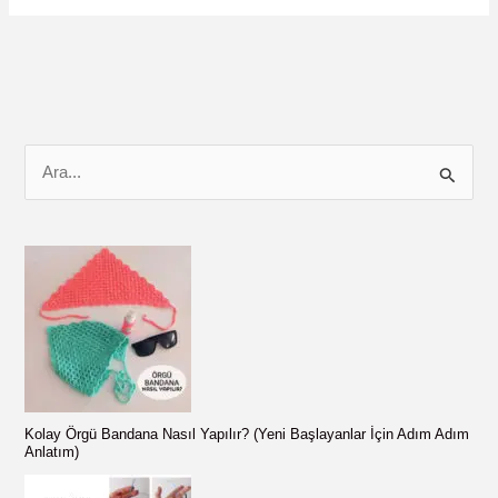
Nasıl
Yapılır?
Kendi
Kıvırma
Aparatını
Kendin
S
Yap
e
a
r
c
h
f
o
r
Kolay Örgü Bandana Nasıl Yapılır? (Yeni Başlayanlar İçin Adım Adım
:
Anlatım)