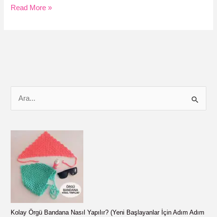
Kurdeleden
Read More »
Fiyonk
Yapmak
Çok
Kolay!
Sadece
Parmaklarınızla!
S
e
a
r
c
h
f
o
r
Kolay Örgü Bandana Nasıl Yapılır? (Yeni Başlayanlar İçin Adım Adım