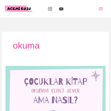
İçeriğe
atla
okuma