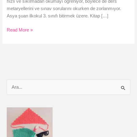
hızlı ve sıkılmadan okumayı öğreniyor, böylece de ders
metaryellerini ve sınav sorularını okurken de zorlanmıyor.
Asya şuan ilkokul 3. sınıfı bitirmek üzere. Kitap […]
Çocuk
Read More »
Kitap
Okumayı
Elbet
Sever.
Ama
Nasıl?
S
e
a
r
c
h
f