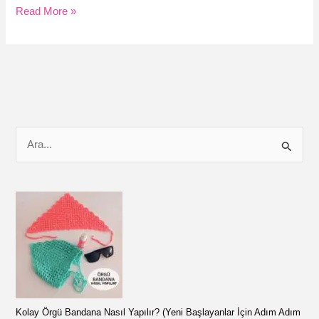
ÖRGÜ
Read More »
KALP
YAPIMI
!
ÜCRETSİZ
TARİF
ve
Nasıl
S
Yapılır
e
Videosu
a
r
c
h
f
o
r
Kolay Örgü Bandana Nasıl Yapılır? (Yeni Başlayanlar İçin Adım Adım