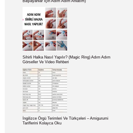
Başlayanlar İçin Adım Adım Anlatım)
:
Sihirli Halka Nasıl Yapılır? (Magic Ring) Adım Adım
Görseller Ve Video Rehberi
İngilizce Örgü Terimleri Ve Türkçeleri – Amigurumi
Tariflerini Kolayca Oku