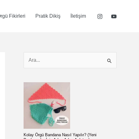
rgü Fikirleri
Pratik Dikiş
İletişim
S
e
a
r
c
h
f
o
Kolay Örgü Bandana Nasıl Yapılır? (Yeni
r