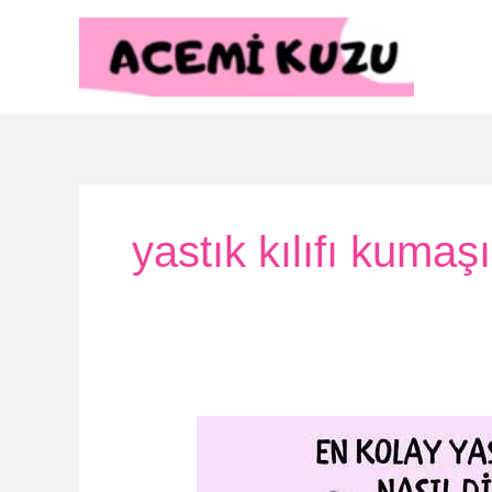
İçeriğe
atla
yastık kılıfı kumaşı