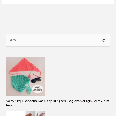
!
ÜCRETSİZ
TARİF
ve
Nasıl
Yapılır
S
Videosu
e
a
r
c
h
f
o
r
Kolay Örgü Bandana Nasıl Yapılır? (Yeni Başlayanlar İçin Adım Adım
:
Anlatım)