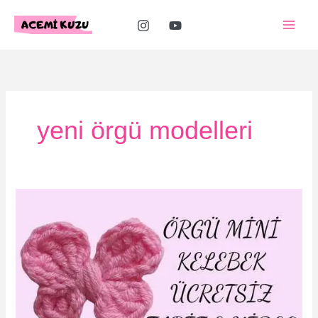
İçeriğe
atla
yeni örgü modelleri